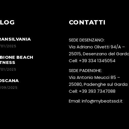
LOG
CONTATTI
RANSILVANIA
SEDE DESENZANO:
Via Adriano Olivetti 94/A –
/01/2025
25015, Desenzano del Gard
IBIONE BEACH
Cell:
+39 334 1345054
ITNESS
/01/2025
SEDE PADENGHE:
Via Antonio Meucci 85 –
OSCANA
25080, Padenghe sul Garda
/09/2025
Cell:
+39 393 7347088
Email:
info@mybeatssd.it