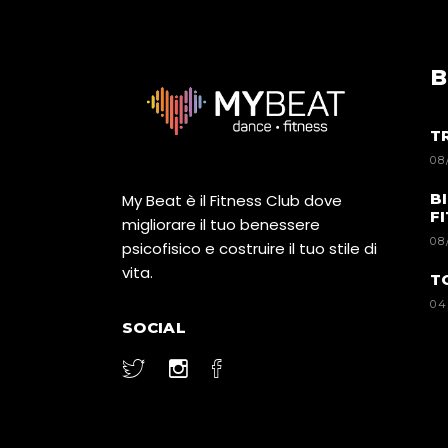
B
T
08
B
My Beat è il Fitness Club dove
F
migliorare il tuo benessere
08
psicofisico e costruire il tuo stile di
vita.
T
04
SOCIAL